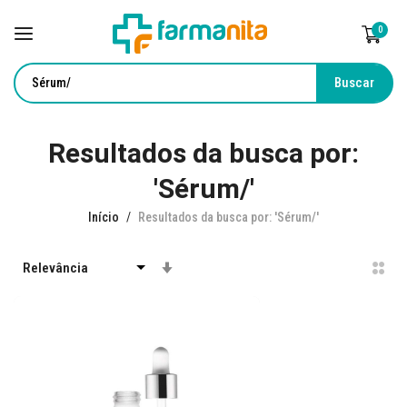
0
Buscar
Pular
Resultados da busca por:
para
o
'Sérum/'
conteúdo
Início
Resultados da busca por: 'Sérum/'
Definir
Direção
Crescente