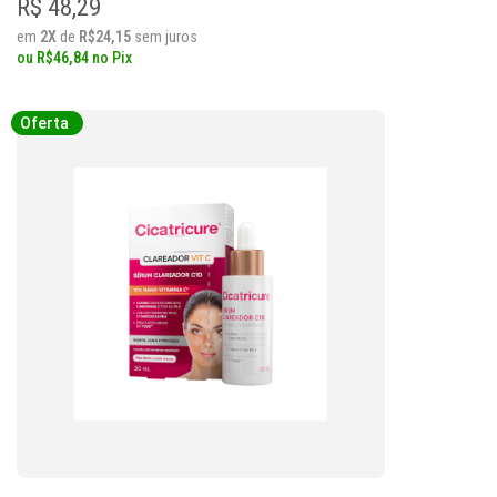
R$ 48,29
em
2X
de
R$24,15
sem juros
ou
R$46,84
no
Pix
Oferta
Oferta