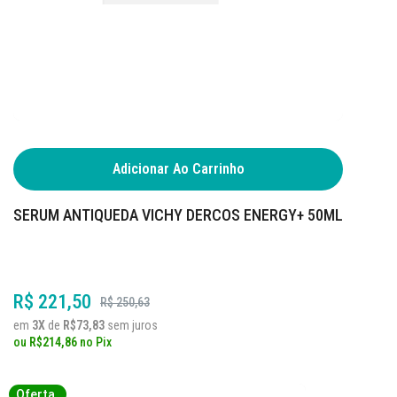
Adicionar Ao Carrinho
SERUM ANTIQUEDA VICHY DERCOS ENERGY+ 50ML
R$ 221,50
R$ 250,63
em
3X
de
R$73,83
sem juros
ou
R$214,86
no
Pix
Oferta
Oferta