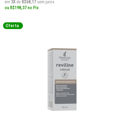
em
3X
de
R$68,17
sem juros
ou
R$198,37
no
Pix
Oferta
Oferta