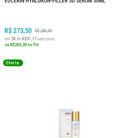
EUCERIN HYALURON-FILLER 3D SÉRUM 30ML
R$ 273,50
R$ 285,00
em
3X
de
R$91,17
sem juros
ou
R$265,30
no
Pix
Oferta
Oferta