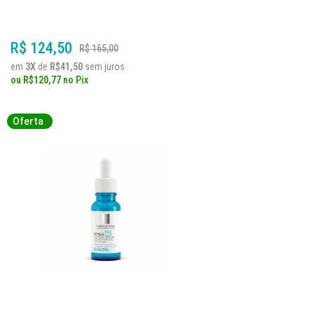
R$ 124,50
R$ 165,00
em
3X
de
R$41,50
sem juros
ou
R$120,77
no
Pix
Oferta
Oferta