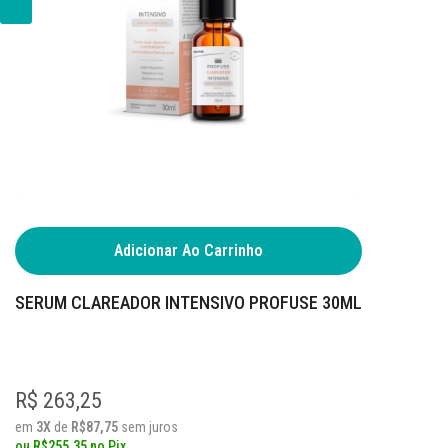
Adicionar Ao Carrinho
SERUM CLAREADOR INTENSIVO PROFUSE 30ML
R$ 263,25
em
3X
de
R$87,75
sem juros
ou
R$255,35
no
Pix