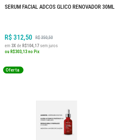
SERUM FACIAL ADCOS GLICO RENOVADOR 30ML
R$ 312,50
R$ 350,50
em
3X
de
R$104,17
sem juros
ou
R$303,13
no
Pix
Oferta
Oferta