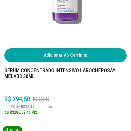
Adicionar Ao Carrinho
SERUM CONCENTRADO INTENSIVO LAROCHEPOSAY
MELAB3 30ML
R$ 294,50
R$ 326,13
em
3X
de
R$98,17
sem juros
ou
R$285,67
no
Pix
Oferta
Oferta