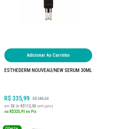
Adicionar Ao Carrinho
ESTHEDERM NOUVEAU/NEW SERUM 30ML
R$ 335,99
R$ 585,50
em
3X
de
R$112,00
sem juros
ou
R$325,91
no
Pix
Oferta
Oferta