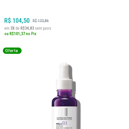
R$ 104,50
R$ 133,86
em
3X
de
R$34,83
sem juros
ou
R$101,37
no
Pix
Oferta
Oferta