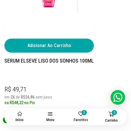
Adicionar Ao Carrinho
SERUM ELSEVE LISO DOS SONHOS 100ML
R$ 49,71
em
2X
de
R$24,86
sem juros
ou
R$48,22
no
Pix
0
0
Início
Menu
Favoritos
Oferta
Oferta
Carrinho