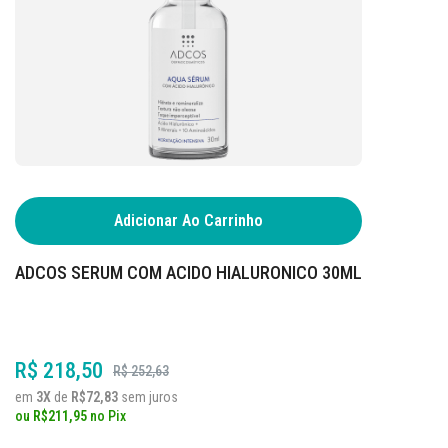
Adicionar Ao Carrinho
ADCOS SERUM COM ACIDO HIALURONICO 30ML
R$ 218,50
R$ 252,63
em
3X
de
R$72,83
sem juros
ou
R$211,95
no
Pix