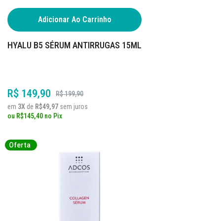
Adicionar Ao Carrinho
HYALU B5 SÉRUM ANTIRRUGAS 15ML
R$ 149,90
R$ 199,90
em
3X
de
R$49,97
sem juros
ou
R$145,40
no
Pix
Oferta
Oferta