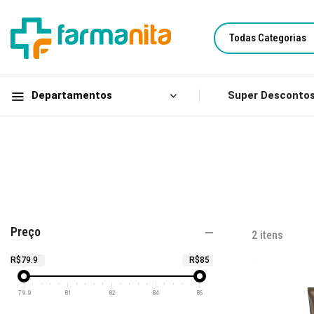
Todas Categorias
Departamentos
Super Descontos
Preço
2
itens
R$79.9
R$85
79.9
81
82
84
85