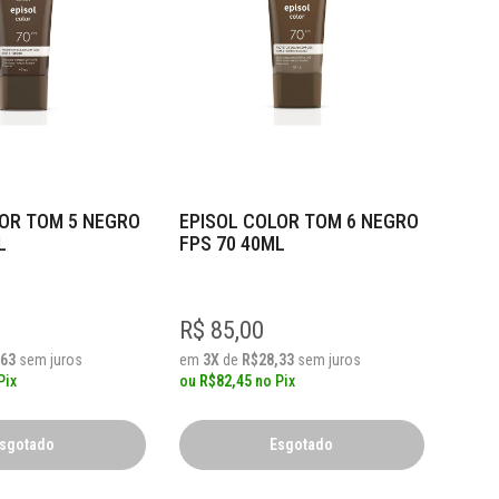
LOR TOM 5 NEGRO
EPISOL COLOR TOM 6 NEGRO
L
FPS 70 40ML
R$ 85,00
,63
sem juros
em
3X
de
R$28,33
sem juros
Pix
ou
R$82,45
no
Pix
sgotado
Esgotado