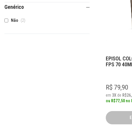
Genérico
itens
Não
2
EPISOL CO
FPS 70 40M
R$ 79,90
em
3X
de
R$26
ou
R$77,50
no
E