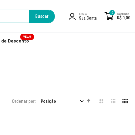
0
Carrinho
Entrar
Buscar
R$ 0,00
Sua Conta
VEJA!
 de Desconto
Definir
Ordenar por
Direção
Decrescente